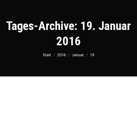
Tages-Archive:
19. Januar
2016
Sie befinden sich hier:
Start
2016
Januar
19
Recipes
JAN.
19