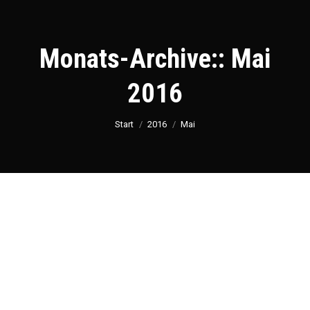
Monats-Archive::
Mai
2016
Sie befinden sich hier:
Start
2016
Mai
Recipes
MAI
19